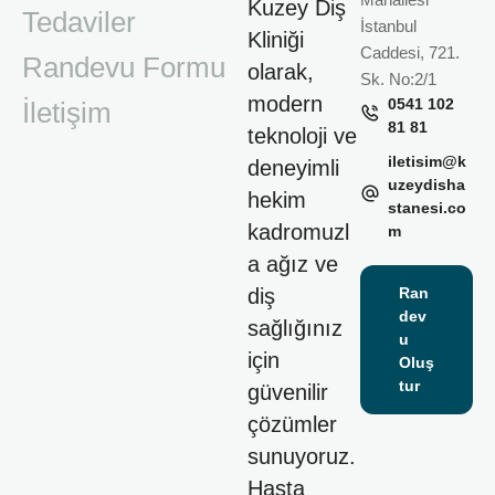
Kuzey Diş
Tedaviler
İstanbul
Kliniği
Caddesi, 721.
Randevu Formu
olarak,
Sk. No:2/1
modern
0541 102
İletişim
81 81
teknoloji ve
iletisim@k
deneyimli
uzeydisha
hekim
stanesi.co
kadromuzl
m
a ağız ve
diş
Ran
dev
sağlığınız
u
için
Oluş
tur
güvenilir
çözümler
sunuyoruz.
Hasta