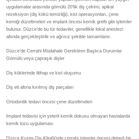
uygulamalar arasında gömülü 20’lik diş çekimi, apikal
rezeksiyon (diş kökü temizliği), kist operasyonları, çene
kemiği düzeltmeleri ve implant öncesi kemik grefti gibi işlemler
bulunur. Düzce’de bu tür tedaviler, genellikle lokal anestezi
altında gerçekleştirilir ve ağrısız şekilde tamamlanır.
Düzce’de Cerrahi Müdahale Gerektiren Başlıca Durumlar
Gömülü veya çapraşık dişler
Diş köklerinde iltihap ve kist oluşumu
Diş eti altına kırılmış diş parçaları
Ortodontik tedavi öncesi çene düzeltmeleri
İmplant tedavisi için yeterli kemik dokusu olmayan hastalarda
kemik tozu uygulaması
Düzce Kuzey Diş Kliniği’nde cerrahi işlemler öncesi detaylı bir